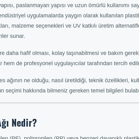
f yapısı, paslanmayan yapısı ve uzun ömürlü kullanımı sa
endüstriyel uygulamalarda yaygın olarak kullanılan plast
lıkları, malzeme seçenekleri ve UV katkılı üretim alternatifl
mler sunar.
öre daha hafif olması, kolay taşınabilmesi ve bakım gere
ar hem de profesyonel uygulayıcılar tarafından tercih edil
 ağının ne olduğu, nasıl üretildiği, teknik özellikleri, kul
n seçimi hakkında bilmeniz gereken temel bilgileri bulabil
Ağı Nedir?
etilen (PE), polipropilen (PP) veya benzeri dayanıklı pla