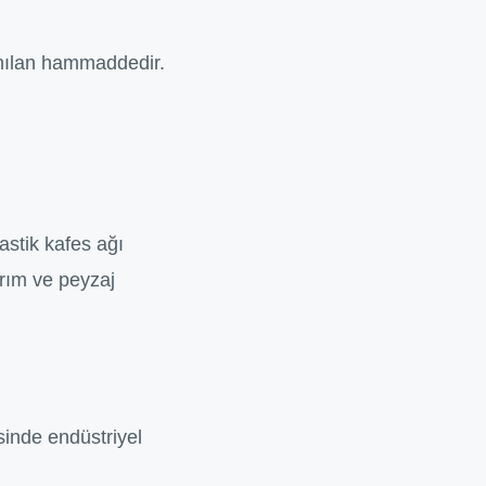
lanılan hammaddedir.
astik kafes ağı
arım ve peyzaj
sinde endüstriyel