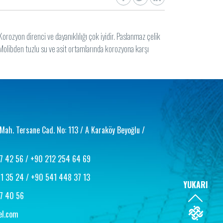
orozyon direnci ve dayanıklılığı çok iyidir. Paslanmaz çelik
Molibden tuzlu su ve asit ortamlarında korozyona karşı
Mah. Tersane Cad. No: 113 / A Karaköy Beyoğlu /
7 42 56
/
+90 212 254 64 69
1 35 24
/
+90 541 448 37 13
YUKARI
7 40 56
el.com