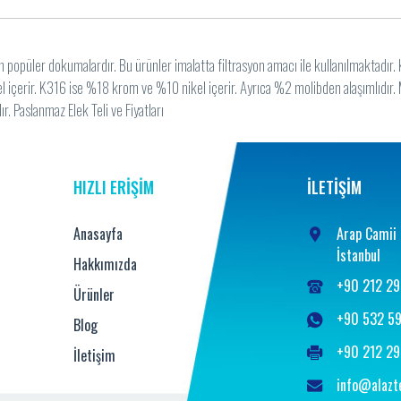
popüler dokumalardır. Bu ürünler imalatta filtrasyon amacı ile kullanılmaktadır. K
içerir. K316 ise %18 krom ve %10 nikel içerir. Ayrıca %2 molibden alaşımlıdır. 
r. Paslanmaz Elek Teli ve Fiyatları
HIZLI ERİŞİM
İLETİŞİM
Anasayfa
Arap Camii 
İstanbul
Hakkımızda
+90 212 29
Ürünler
+90 532 59
Blog
+90 212 29
İletişim
info@alazt